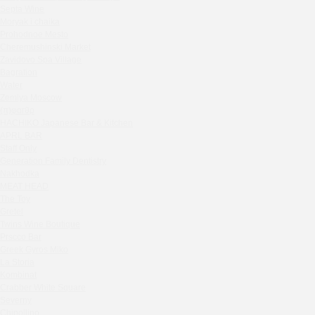
Septa Wine
Sparkle
Moryak i chaika
Blue Cat
Prohodnoe Mesto
OGK Group office
Cheremushinski Market
Divas
Zavidovo Spa Village
Bagration
Secret Boutique Hotel
Water
Tanuki Strogino
Zemlya Moscow
Peach
(π)φαгθρ
Lino Bistro
HACHIKO Japanese Bar & Kitchen
APRL BAR
Tanuki Красная Пресня
Staff Only
Zoe
Generation Family Dentistry
Kaif Burger
Nakhodka
MEAT HEAD
More&More
The Toy
Madison
Gretel
Seline Clinic
Twins Wine Boutique
Shagal Movenpick Taganskaya
Prscco Bar
Greek Gyros Miko
Septa Wine
La Storia
Moryak i chaika
Kombinat
Prohodnoe Mesto
Crabber White Square
Severny
Cheremushinski Market
Chipollino