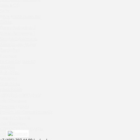
Chipollino
Gask & CO
Selfie
Crabber Red October
White Rabbit Gastro Bar
TOKYO SUSHI
Zodiac
Ferma
Onegin Apartments 2
Crabber
Onegin Apartments 1
New Arbat Apartments
Wine & Crab Barvikha
Alexandriysky Mayak
Chistaya Liniya
Twenty Two
Chaсha Room Atrium
Kolchuga
La Casa Del Gaucho
Geraldine
Shekhtel
Grand Cafe Empire
PARADISE
Wine & Crab
Grammy's
OXUS
Shabolovka
White Rabbit
BAZAR
ABOUT / О КОМПАНИИ
Tiffany Bar
Info / Описание
41 Floor Gastro Bar
Services / Услуги
Projects list / Список проектов
Nakhodka
Awards / Награды
Ptichiy Dvor
Job / Вакансии
PARKA
CONTACTS / КОНТАКТЫ
Cha cha room
PDF / АЛЬБОМЫ