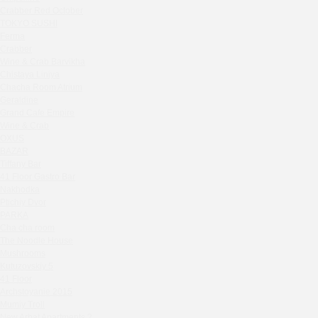
Zavidovo Spa Village
Crabber Red October
Bagration
TOKYO SUSHI
Water
Ferma
Crabber
Zemlya Moscow
Wine & Crab Barvikha
(π)φαгθρ
Chistaya Liniya
HACHIKO Japanese Bar & Kitchen
Chaсha Room Atrium
APRL BAR
Geraldine
Grand Cafe Empire
Staff Only
Wine & Crab
Generation Family Dentistry
OXUS
Nakhodka
BAZAR
Tiffany Bar
MEAT HEAD
41 Floor Gastro Bar
The Toy
Nakhodka
Gretel
Ptichiy Dvor
Twins Wine Boutique
PARKA
Cha cha room
Prscco Bar
The Noodle House
Greek Gyros Miko
Mushrooms
La Storia
Kutuzovskiy 5
41 Floor
Kombinat
Archstoyanie 2015
Crabber White Square
Mumiy Troll
Severny
New Arbat Apartments 2