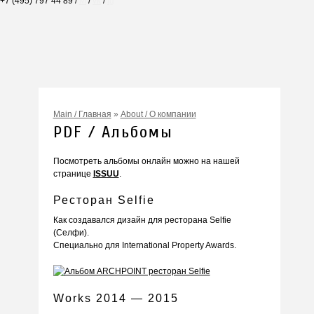
+7 (495) 797 44 89 /
M
/
vk
/
tg
The Noodle House
Mushrooms
Kutuzovskiy 5
41 Floor
Archstoyanie 2015
Mumiy Troll
New Arbat Apartments 2
Main / Главная
»
About / О компании
Gask & CO
PDF / Альбомы
Selfie
White Rabbit Gastro Bar
Посмотреть альбомы онлайн можно на нашей
Zodiac
странице
ISSUU
.
Onegin Apartments 2
Onegin Apartments 1
Ресторан Selfie
New Arbat Apartments
Как создавался дизайн для ресторана Selfie
Alexandriysky Mayak
(Селфи).
Twenty Two
Специально для International Property Awards.
Kolchuga
La Casa Del Gaucho
Shekhtel
Works 2014 — 2015
PARADISE