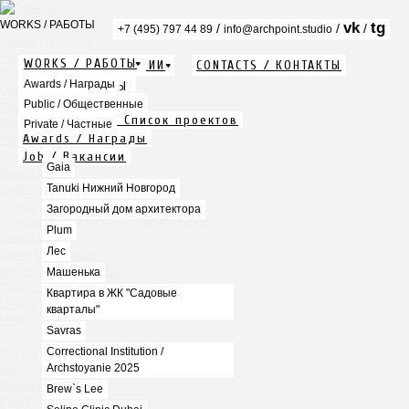
WORKS / РАБОТЫ
vk
tg
/
/
/
+7 (495) 797 44 89
info@archpoint.studio
Awards / Награды
Public / Общественные
WORKS / РАБОТЫ
ABOUT / О КОМПАНИИ
CONTACTS / КОНТАКТЫ
Private / Частные
Info / Описание
Awards / Награды
PDF / АЛЬБОМЫ
Gaia
Services / Услуги
Public / Общественные
Tanuki Нижний Новгород
Projects list / Список проектов
Загородный дом архитектора
Private / Частные
Awards / Награды
Plum
Job / Вакансии
Лес
Gaia
Машенька
Tanuki Нижний Новгород
Квартира в ЖК "Садовые кварталы"
Savras
Загородный дом архитектора
Correctional Institution / Archstoyanie 2025
Plum
Brew`s Lee
Лес
Seline Clinic Dubai
Mercury Home Collection
Машенька
Chin-Chin Lesnaya
Квартира в ЖК "Садовые
Lesnoy
кварталы"
Mela
Savras
1812
Correctional Institution /
Marauli
Archstoyanie 2025
MOYO
Zafferano
Brew`s Lee
Chin Chin